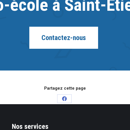
o-école à Saint-Éti
Contactez-nous
Partagez cette page
Partager
sur
Facebook
Nos services