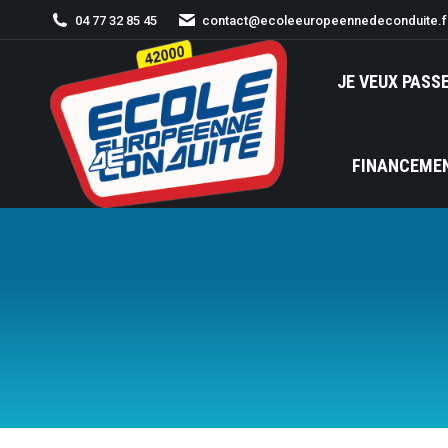
04 77 32 85 45
contact@ecoleeuropeennedeconduite.f
JE VEUX PASS
FINANCEME